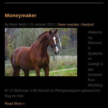
Moneymaker
By Mark Wolfs
|
31 oktober 2023
|
Geen reacties
|
Aanbod
Afstammi
ng:
Giovanni
X
Quaterba
ck
Leeftijd: 6
jaar
Geslacht:
Ruin
Africhting:
M / Z Stokmaat: 1.80 Klinisch en Röntgenologisch gekeurd incl
Rug en Hals
Read More »