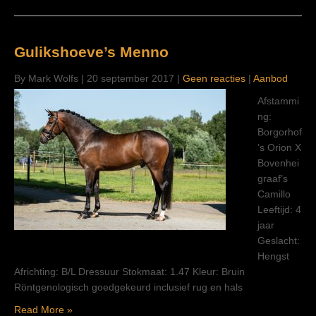
Gulikshoeve’s Menno
By Mark Wolfs
|
20 september 2017
|
Geen reacties
|
Aanbod
Afstammi
ng:
Borgorhof
’s Orion X
Bovenhei
graaf’s
Camillo
Leeftijd: 4
jaar
Geslacht:
Hengst
Africhting: B/L Dressuur Stokmaat: 1.47 Kleur: Bruin
Röntgenologisch goedgekeurd inclusief rug en hals
Read More »