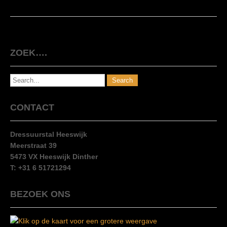
ZOEK….
CONTACT
Dressuurstal Heeswijk
Meerstraat 39
5473 VX Heeswijk Dinther
T: +31 6 51721294
BEZOEK ONS